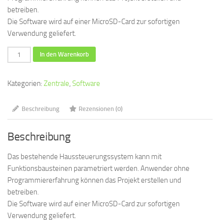
betreiben.
Die Software wird auf einer MicroSD-Card zur sofortigen
Verwendung geliefert.
Software
In den Warenkorb
für
Haussteuerung
Kategorien:
Zentrale
,
Software
mit
Raspberry
Beschreibung
Rezensionen (0)
Pi
3
Beschreibung
Menge
Das bestehende Haussteuerungssystem kann mit
Funktionsbausteinen parametriert werden. Anwender ohne
Programmiererfahrung können das Projekt erstellen und
betreiben.
Die Software wird auf einer MicroSD-Card zur sofortigen
Verwendung geliefert.