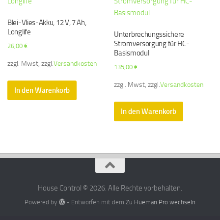
Blei-Vlies-Akku, 12 V, 7 Ah,
Longlife
Unterbrechungssichere
Stromversorgung für HC-
26,00
€
Basismodul
zzgl. Mwst, zzgl.
Versandkosten
135,00
€
zzgl. Mwst, zzgl.
Versandkosten
In den Warenkorb
In den Warenkorb
House Control © 2026. Alle Rechte vorbehalten.
Powered by
- Entworfen mit dem
Zu Hueman Pro wechseln