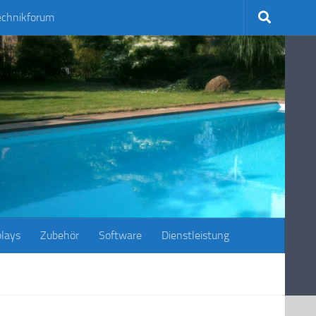
echnikforum
plays
Zubehör
Software
Dienstleistung