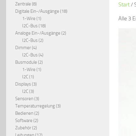
8
Zentrale
8
Start
/ 
Produkte
18
Digitale Ein-/Ausgänge
18
Alle 3 
1
Produkte
1-Wire
1
Produkt
18
I2C-Bus
18
Produkte
2
Analoge Ein-/Ausgänge
2
2
Produkte
I2C-Bus
2
4
Produkte
Dimmer
4
Produkte
4
I2C-Bus
4
2
Produkte
Busmodule
2
1
Produkte
1-Wire
1
1
Produkt
I2C
1
Produkt
3
Displays
3
3
Produkte
I2C
3
Produkte
3
Sensoren
3
Produkte
3
Temperaturregelung
3
2
Produkte
Bedienen
2
2
Produkte
Software
2
2
Produkte
Zubehör
2
Produkte
12
Leitungen
12