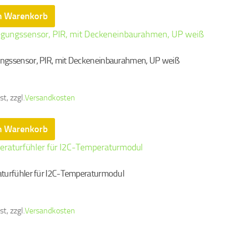
n Warenkorb
gssensor, PIR, mit Deckeneinbaurahmen, UP weiß
t, zzgl.
Versandkosten
n Warenkorb
turfühler für I2C-Temperaturmodul
t, zzgl.
Versandkosten