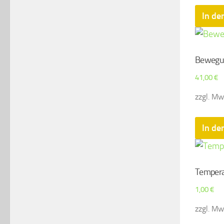
In de
Bewegun
41,00
€
zzgl. Mws
In de
Tempera
1,00
€
zzgl. Mws