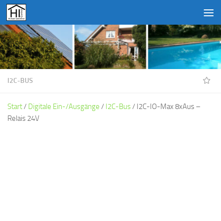
Unter dem Inhalt
I2C-BUS
Start
/
Digitale Ein-/Ausgänge
/
I2C-Bus
/ I2C-IO-Max 8xAus –
Relais 24V