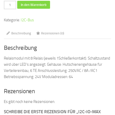
I2C-
In den Warenkorb
IO-
Max
Kategorie:
I2C-Bus
8xAus
-
Beschreibung
Rezensionen (0)
Relais
24V
Beschreibung
Menge
Relaismodul mit 8 Relais (jeweils 1Schließerkontakt). Schaltzustand
wird über LED’s angezeigt. Gehäuse: Hutschienengehäuse für
Verteilereinbau, 6 TE Anschlussleistung: 250VAC / 8A /AC1
Betriebsspannung: 24V Moduladressen: 64
Rezensionen
Es gibt noch keine Rezensionen.
SCHREIBE DIE ERSTE REZENSION FÜR „I2C-IO-MAX