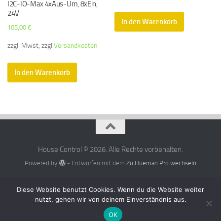
I2C-IO-Max 4xAus-Um, 8xEin,
24V
In den Warenkorb
105,00
€
zzgl. Mwst, zzgl.
Versandkosten
In den Warenkorb
House Control © 2026. Alle Rechte vorbehalten.
Powered by
- Entworfen mit dem
Zu Hueman Pro wechseln
Diese Website benutzt Cookies. Wenn du die Website weiter
nutzt, gehen wir von deinem Einverständnis aus.
OK
Alle Preise exkl. der gesetzlichen MwSt.