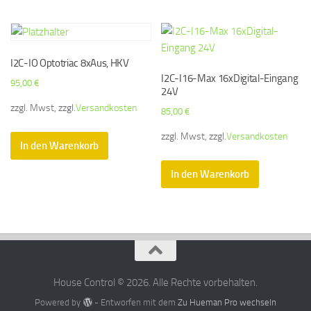
I2C-IO Optotriac 8xAus, HKV
I2C-I16-Max 16xDigital-Eingang
95,00
€
24V
zzgl. Mwst, zzgl.
Versandkosten
85,00
€
zzgl. Mwst, zzgl.
Versandkosten
In den Warenkorb
In den Warenkorb
House Control © 2026. Alle Rechte vorbehalten.
Powered by
- Entworfen mit dem
Zu Hueman Pro wechseln