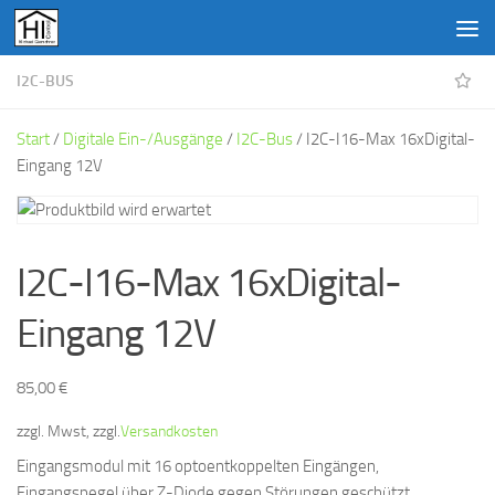
Unter dem Inhalt
I2C-BUS
Start
/
Digitale Ein-/Ausgänge
/
I2C-Bus
/ I2C-I16-Max 16xDigital-
Eingang 12V
I2C-I16-Max 16xDigital-
Eingang 12V
85,00
€
zzgl. Mwst, zzgl.
Versandkosten
Eingangsmodul mit 16 optoentkoppelten Eingängen,
Eingangspegel über Z-Diode gegen Störungen geschützt,