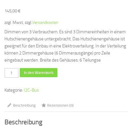
145,00
€
zzgl. Mwst, zzgl.
Versandkosten
Dimmen von 3 Verbrauchern. Es sind 3 Dimmereinheiten in einem
Hutschienengehäuse untergebracht. Das Hutschienengehäuse ist
geeignet für den Einbau in eine Elektroverteilung. In der Verteilung
können 2 Dimmergehäuse (6 Dimmerausgänge) pro Zeile
eingebaut werden. Breite des Gehäuses: 6 Teilungse
I2C-
In den Warenkorb
Dimmer
im
Kategorie:
I2C-Bus
Gehäuse
für
Beschreibung
Rezensionen (0)
Hutschienenmontage,
3
Beschreibung
Einheiten
Menge